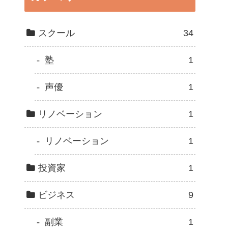
スクール
34
塾
1
声優
1
リノベーション
1
リノベーション
1
投資家
1
ビジネス
9
副業
1