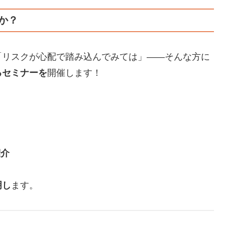
か？
「リスクが心配で踏み込んでみては」――そんな方に
るセミナーを
開催します！
紹介
明し
ます。