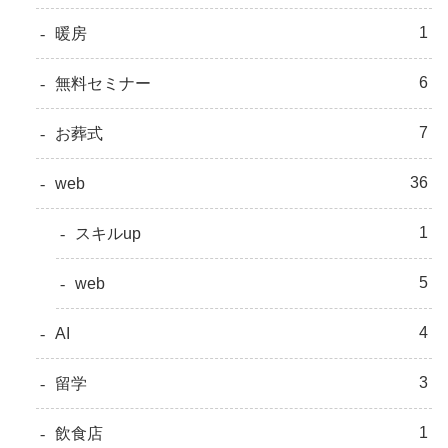
1
暖房
6
無料セミナー
7
お葬式
36
web
1
スキルup
5
web
4
AI
3
留学
1
飲食店