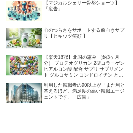
【マジカルシェリー骨盤ショーツ】
「広告」
心のつらさをサポートする前向きサプ
リ【ヒキウツ笑顔 】
【楽天18冠】北国の恵み （約3ヶ月
分） プロテオグリカン 2型コラーゲン
ヒアルロン酸 配合 サプリ サプリメン
ト グルコサミン コンドロイチン と好
相性 鮭鼻 軟骨成分 配合 ふしぶしの違
利用した転職者の90以上が「また利と
和感が気になる方に 鮭軟骨 サケ軟骨
答えるほど、満足度の高い転職エージ
非変性ii型コラーゲン 送料無料「広
ェントです。「広告」
告」