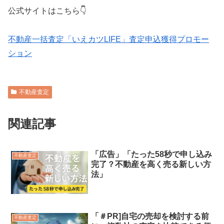
公式サイトはこちら👇
不動産一括査定「いえカツLIFE」査定申込獲得プロモー
ション
不動産査定
関連記事
「広告」「たった58秒で申し込み
不動産査定
完了？不動産を高く売る新しい方
法」
「＃PR]自宅の売却を検討する前
不動産査定