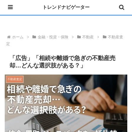
トレンドナビゲーター
»公式 Instagram 開設しました
ホーム
金融・投資・保険
不動産
不動産査
定
「広告」「相続や離婚で急ぎの不動産売
却…どんな選択肢がある？」
不動産査定