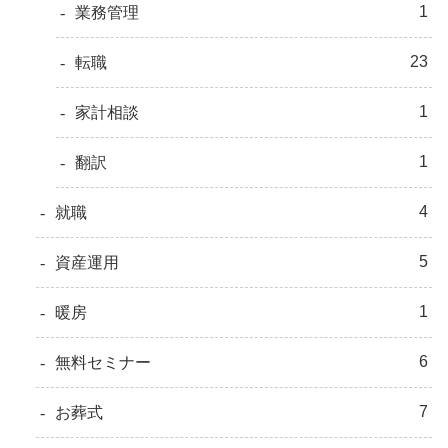
1
業務管理
23
転職
1
家計相談
1
翻訳
4
就職
5
資産運用
1
暖房
6
無料セミナー
7
お葬式