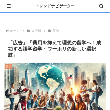
トレンドナビゲーター
»公式 Instagram 開設しました
ホーム
未分類
留学
「広告」「費用を抑えて理想の留学へ！成
功する語学留学・ワーホリの新しい選択
肢」
留学