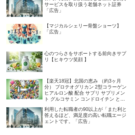
サービスを取り扱う老舗ネット証券
「広告」
【マジカルシェリー骨盤ショーツ】
「広告」
心のつらさをサポートする前向きサプ
リ【ヒキウツ笑顔 】
【楽天18冠】北国の恵み （約3ヶ月
分） プロテオグリカン 2型コラーゲン
ヒアルロン酸 配合 サプリ サプリメン
ト グルコサミン コンドロイチン と好
相性 鮭鼻 軟骨成分 配合 ふしぶしの違
利用した転職者の90以上が「また利と
和感が気になる方に 鮭軟骨 サケ軟骨
答えるほど、満足度の高い転職エージ
非変性ii型コラーゲン 送料無料「広
ェントです。「広告」
告」