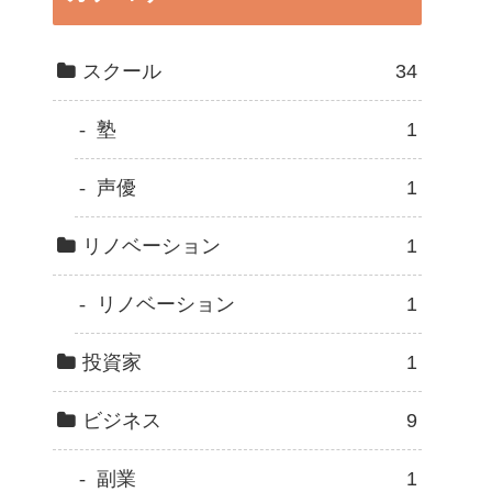
スクール
34
塾
1
声優
1
リノベーション
1
リノベーション
1
投資家
1
ビジネス
9
副業
1