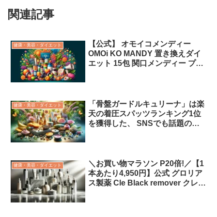
関連記事
【公式】 オモイコメンディー
健康・美容・ダイエット
OMOi KO MANDY 置き換えダイ
エット 15包 関口メンディー プロ
デュース 食品 サプリメント ダイ
エットサプリ プロテイン ビタミ
ン ビフィズス菌 送料無料「広
告」
「骨盤ガードルキュリーナ」は楽
健康・美容・ダイエット
天の着圧スパッツランキング1位
を獲得した、 SNSでも話題の高
機能な骨盤ガードルです。「広
告」
＼お買い物マラソン P20倍!／【1
健康・美容・ダイエット
本あたり4,950円】公式 グロリア
ス製薬 Cle Black remover クレブ
ラック リムーバー 2本 除毛クリ
ーム メンズ 除毛剤 じょもうクリ
ーム むだげ処理 男性 女性 脱毛