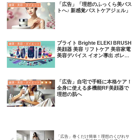
うなじ 敏感肌【厚生労働省承
「広告」「理想のふっくら美バス
健康・美容・ダイエット
認】【医薬部外品】「広告」
トへ♪ 新感覚バストケアジェル」
ブライト Brighte ELEKI BRUSH
健康・美容・ダイエット
美顔器 美容 リフトケア 美容家電
美容デバイス イオン導出 ポレー
ション 「広告」
「広告」自宅で手軽に本格ケア！
健康・美容・ダイエット
全身に使える多機能RF美顔器で
理想の肌へ
「広告」巻くだけ簡単！理想のくびれサ