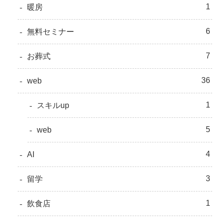
1
暖房
6
無料セミナー
7
お葬式
36
web
1
スキルup
5
web
4
AI
3
留学
1
飲食店