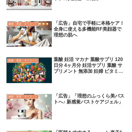
「広告」自宅で手軽に本格ケア！
健康・美容・ダイエット
全身に使える多機能RF美顔器で
理想の肌へ
葉酸 妊活 マカナ 葉酸サプリ 120
健康・美容・ダイエット
日分 4ヶ月分 妊活サプリ 葉酸 サ
プリメント 無添加 妊婦 ビタミン
ミネラル 鉄 葉酸 サプリ 妊活 マ
カ 男性 女性 【送料無料】「広
告」
「広告」「理想のふっくら美バス
健康・美容・ダイエット
トへ♪ 新感覚バストケアジェル」