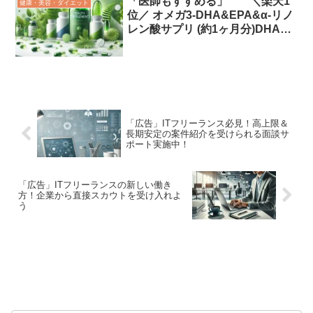
「医師もすすめる」 ＼楽天1
健康・美容・ダイエット
位／ オメガ3-DHA&EPA&α-リノ
レン酸サプリ (約1ヶ月分)DHAサ
プリ 食事で不足 ドコサヘキサエ
ン酸 送料無料 サプリメント サプ
リ DHA EPA 魚 亜麻仁油 オイル
アマニ油 脂肪酸 健康 ランキング
低価格 健康食品 おすすめ ダイエ
ット オーガランド「広告」
「広告」ITフリーランス必見！高上限＆
長期安定の案件紹介を受けられる面談サ
ポート実施中！
「広告」ITフリーランスの新しい働き
方！企業から直接スカウトを受け入れよ
う