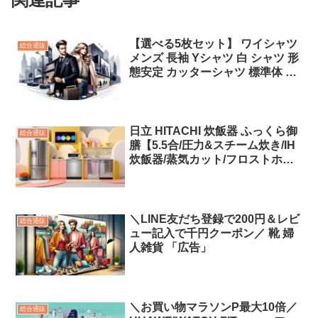
【選べる5枚セット】 ワイシャツ
総合通販
メンズ 長袖 Yシャツ 白 シャツ 形
態安定 カッターシャツ 標準体 ド
レスシャツ ビジネスシャツ ボタ
ンダウン レギュラー セット かっ
こいい おしゃれ 紳士 ビジネス
●sun-ml-wd-1130-5set 選べるセ
日立 HITACHI 炊飯器 ふっくら御
総合通販
ット 宅配便のみ「広告」
膳【5.5合/圧力&スチーム炊き/IH
炊飯器/蒸気カット/フロストホワ
イト】RZ-V100FM(W)「広告」
＼LINE友だち登録で200円＆レビ
総合通販
ュー記入で千円クーポン／ 靴 婦
人雑貨 「広告」
＼お買い物マラソンP最大10倍／
総合通販