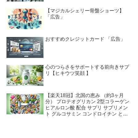
【マジカルシェリー骨盤ショーツ】
「広告」
おすすめクレジットカード 「広告」
心のつらさをサポートする前向きサプ
リ【ヒキウツ笑顔 】
【楽天18冠】北国の恵み （約3ヶ月
分） プロテオグリカン 2型コラーゲン
ヒアルロン酸 配合 サプリ サプリメン
ト グルコサミン コンドロイチン と好
相性 鮭鼻 軟骨成分 配合 ふしぶしの違
和感が気になる方に 鮭軟骨 サケ軟骨
非変性ii型コラーゲン 送料無料「広