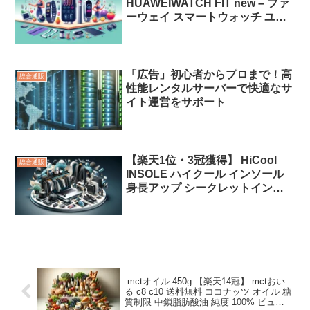
HUAWEIWATCH FIT new – ファ
ーウェイ スマートウォッチ ユニ
セックス Graphite Black TIA-
B09-BK ブランド 腕時計 「広
告」
「広告」初心者からプロまで！高
総合通販
性能レンタルサーバーで快適なサ
イト運営をサポート
【楽天1位・3冠獲得】 HiCool
総合通販
INSOLE ハイクール インソール
身長アップ シークレットインソ
ール 国内有名メーカーと共同開
発 厚底インソール 衝撃吸収 疲労
軽減 アーチサポート 疲れない 中
敷き 厚底 中敷 メンズ bmz 共同
開発 脚長 背筋「広告」
mctオイル 450g 【楽天14冠】 mctおい
る c8 c10 送料無料 ココナッツ オイル 糖
質制限 中鎖脂肪酸油 純度 100% ピュア