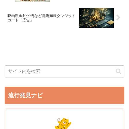
オイル mct 食用油 mtc 糖質ゼロ 食用オ
イル 健康食品 栄養補助食品 無味無臭 バ
ターコーヒー COCOLAB あす楽「広告」
映画料金1000円など特典満載クレジット
カード「広告」
流行発見ナビ