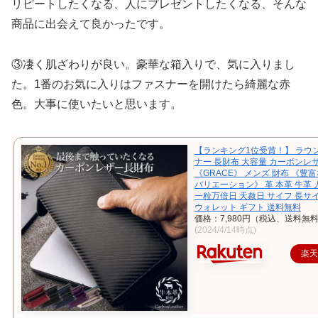
リピートしたくなる、人にプレゼントしたくなる、そんな
商品に出会えて良かったです。
③凄く肌ざわりが良い。豪華な箱入りで、気に入りまし
た。1番のお気に入りはファスナーを開けたら綺麗な赤
色。大事に使いたいと思います。
【ランキング1位受賞！】 ラウ
ナー 長財布 大容量 カーボンレ
《GRACE》 メンズ 財布 《豊
バリエーション》 革 本革 牛革 
一粒万倍日 天赦日 サイフ 長サ
ウォレット ギフト 送料無料
価格：7,980円（税込、送料無料
(2024/4/14時点)
楽