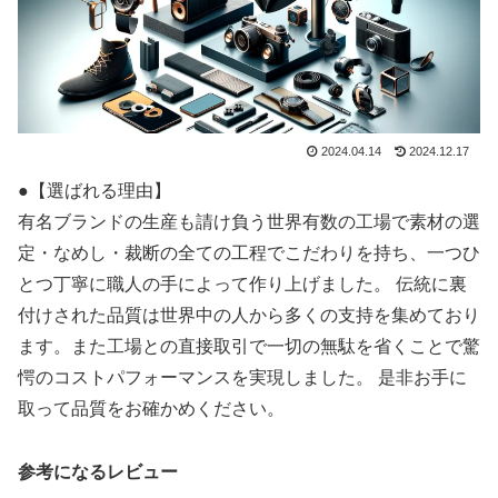
2024.04.14
2024.12.17
●【選ばれる理由】
有名ブランドの生産も請け負う世界有数の工場で素材の選
定・なめし・裁断の全ての工程でこだわりを持ち、一つひ
とつ丁寧に職人の手によって作り上げました。 伝統に裏
付けされた品質は世界中の人から多くの支持を集めており
ます。また工場との直接取引で一切の無駄を省くことで驚
愕のコストパフォーマンスを実現しました。 是非お手に
取って品質をお確かめください。
参考になるレビュー