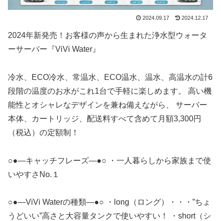
2024.09.17
2024.12.17
2024年新発売！お客様の声から生まれた浄水型ウォータ
ーサーバー『ViVi Water』
冷水、ECO冷水、常温水、ECO温水、温水、高温水の計6
段階の温度のお水がこれ1台で手軽に楽しめます。 高い機
能性とオシャレなデザインを兼ね備えながら、 サーバー
本体、カートリッジ、配送料すべて含めて月額3,300円
（税込）の定額制！
○●—キャッチフレーズ—●○ ・一人暮らしから家族まで使
いやすさNo.１
○●—ViVi Waterの種類—●○ ・long（ロング）・・・”ちょ
うどいい”高さと大容量タンクで使いやすい！ ・short（シ