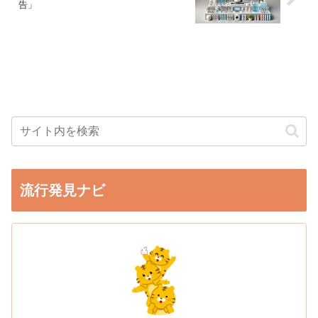
告」
流行発見ナビ