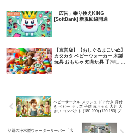
トグッズ 美脚 サンダル ヒップア
ップ トレーニング 筋トレ 脚痩せ
足痩せ 姿勢矯正 歩行矯正「広
「広告」乗り換えKING
総合通販
告」
[SoftBank] 新規回線開通
【直営店】【おしぐるまこいぬ】
総合通販
カタカタ ベビーウォーカー 木製
玩具 おもちゃ 知育玩具 手押し 赤
ちゃん 幼児 孫 レトロ 名入れ ネ
ーム ギフト 出産祝い 誕生日 お祝
い プレゼント ラッピング無料 送
料無料 「広告」
ベビーサークル メッシュ ドア付き 扉付
き ベビー キッズ 子供 赤ちゃん 大判 大
きい コンパクト (180 200) (120 180) プレ
イサークル ハイタイプ ベビーフェンス
ベビーゲート プレイヤード「広告」
話題の浄水型ウォーターサーバー「広