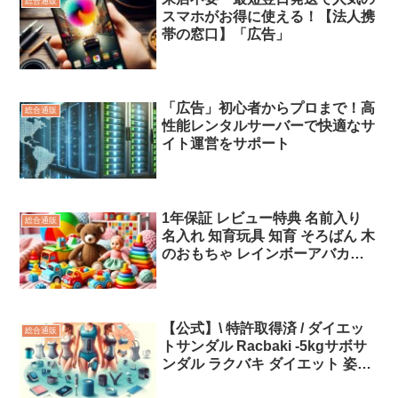
総合通販
スマホがお得に使える！【法人携
帯の窓口】「広告」
「広告」初心者からプロまで！高
総合通販
性能レンタルサーバーで快適なサ
イト運営をサポート
1年保証 レビュー特典 名前入り
総合通販
名入れ 知育玩具 知育 そろばん 木
のおもちゃ レインボーアバカス
誕生日プレゼント 3歳 4歳 男の子
プレゼント 女の子 数 計算「広
告」
【公式】\ 特許取得済 / ダイエッ
総合通販
トサンダル Racbaki -5kgサボサ
ンダル ラクバキ ダイエット 姿勢
改善 外反母趾 O脚 X脚 ダイエッ