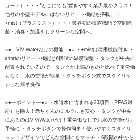
ョート）・・・”どこにでも”置きやすく業界最小クラス！
他社の小型モデルにはないリヒート機能も搭載。 ・
+mist（プラスミスト）・・・業界初の噴霧機能で空間除
菌・消臭・加湿をしクリーンな空間へ。
○●—ViViWaterだけの機能—●○ ・+mistは噴霧機能付き ・
shortのリヒート機能と6段階の温度調整 ・タンクが中央に
配置されているので、タンクが上部のものと比べて重労働
もなく、水の交換が簡単 ・タッチボタン式でスタイリッ
シュな簡単操作
○●—ポイント—●○ ・水道水に含まれる23項目（PFAS対
応）を除去！赤ちゃんのミルクにも安心 ・タンクが中央
にあるのはViViWaterだけ！重労働なしでお水の交換がお
手軽に ・タッチボタンで操作簡単！使いやすくスタイリ
ッシュデザインでどんな空間にもマッチ ・6段階の中から