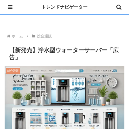
トレンドナビゲーター
»公式 Instagram 開設しました
ホーム
総合通販
【新発売】浄水型ウォーターサーバー「広
告」
総合通販