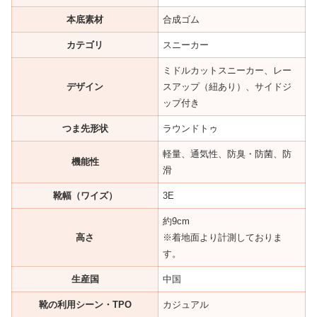
本底素材
合成ゴム
カテゴリ
スニーカー
ミドルカットスニーカー、レー
デザイン
スアップ（紐あり）、サイドジ
ップ付き
つま先形状
ラウンドトゥ
軽量、通気性、防臭・防菌、防
機能性
滑
靴幅（ワイズ）
3E
約9cm
高さ
※着地面より計測しておりま
す。
生産国
中国
靴の利用シーン・TPO
カジュアル