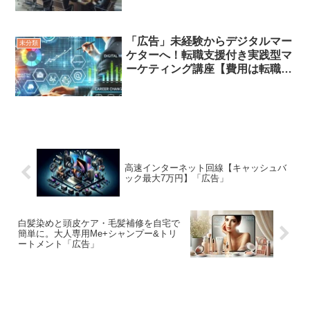
「広告」未経験からデジタルマー
未分類
ケターへ！転職支援付き実践型マ
ーケティング講座【費用は転職成
功後】」
高速インターネット回線【キャッシュバ
ック最大7万円】「広告」
白髪染めと頭皮ケア・毛髪補修を自宅で
簡単に。大人専用Me+シャンプー&トリ
ートメント「広告」