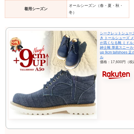
オールシーズン（春・夏・秋・
着用シーズン
冬）
シークレットシューズ
き トールシューズ 
が高くなる靴 ミドル
紳士靴 厚底スニーカ
up 9cm tallsh
ル
価格：17,600円（