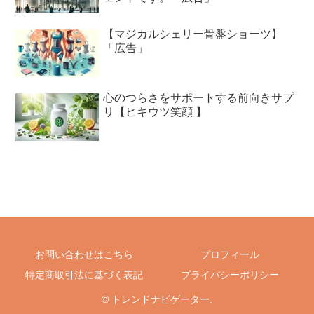
告」
【マジカルシェリー骨盤ショーツ】
「広告」
心のつらさをサポートする前向きサプ
リ【ヒキウツ笑顔 】
お問い合わせはこちら
プロフィール
特定商取引法に基づく表記
プライバシーポリシー
© トレンドナビゲーター.