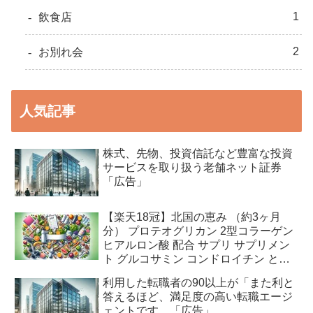
1
飲食店
2
お別れ会
人気記事
株式、先物、投資信託など豊富な投資
サービスを取り扱う老舗ネット証券
「広告」
【楽天18冠】北国の恵み （約3ヶ月
分） プロテオグリカン 2型コラーゲン
ヒアルロン酸 配合 サプリ サプリメン
ト グルコサミン コンドロイチン と好
相性 鮭鼻 軟骨成分 配合 ふしぶしの違
利用した転職者の90以上が「また利と
和感が気になる方に 鮭軟骨 サケ軟骨
答えるほど、満足度の高い転職エージ
非変性ii型コラーゲン 送料無料「広
ェントです。「広告」