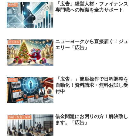
「広告」経営人材・ファイナンス
未分類
専門職への転職を全力サポート
ニューヨークから直接届く！ジュ
総合通販
エリー「広告」
「広告」」簡単操作で日程調整を
未分類
自動化！資料請求・無料お試し受
付中
借金問題にお困りの方！解決致し
金融・投資・保険
ます。「広告」