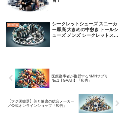
告」
シークレットシューズ スニーカ
総合通販
ー厚底 大きめの中敷き トールシ
ューズ メンズ シークレットスニ
ーカー 背が高くなる靴 ミドルカ
ット 厚底靴 メンズスニーカー 紳
士靴 厚底スニーカー 身長アップ
ヒールアップ 身長up 9cm
tallshoes 足が長く見えるスニー
カー カジュアル「広告」
医療従事者が推奨するNMNサプリ
No.1【GAAH】「広告」
【フジ医療器】美と健康の総合メーカー
／公式オンラインショップ「広告」