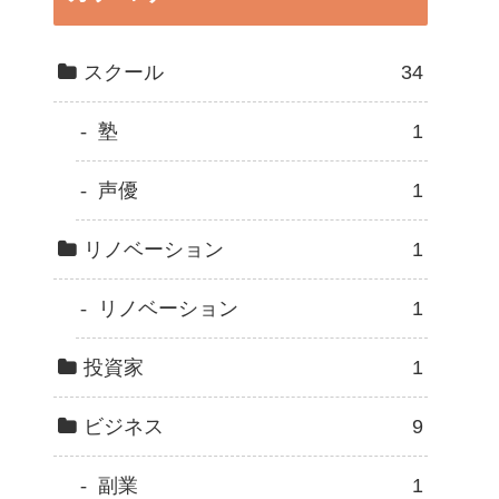
スクール
34
塾
1
声優
1
リノベーション
1
リノベーション
1
投資家
1
ビジネス
9
副業
1